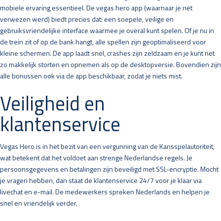
mobiele ervaring essentieel. De vegas hero app (waarnaar je net
verwezen werd) biedt precies dat: een soepele, veilige en
gebruiksvriendelijke interface waarmee je overal kunt spelen. Of je nu in
de trein zit of op de bank hangt, alle spellen zijn geoptimaliseerd voor
kleine schermen. De app laadt snel, crashes zijn zeldzaam en je kunt net
zo makkelijk storten en opnemen als op de desktopversie. Bovendien zijn
alle bonussen ook via de app beschikbaar, zodat je niets mist.
Veiligheid en
klantenservice
Vegas Hero is in het bezit van een vergunning van de Kansspelautoriteit,
wat betekent dat het voldoet aan strenge Nederlandse regels. Je
persoonsgegevens en betalingen zijn beveiligd met SSL-encryptie. Mocht
je vragen hebben, dan staat de klantenservice 24/7 voor je klaar via
livechat en e-mail. De medewerkers spreken Nederlands en helpen je
snel en vriendelijk verder.