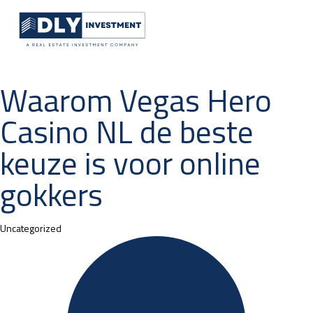
Waarom Vegas Hero
Casino NL de beste
keuze is voor online
gokkers
Category
Uncategorized