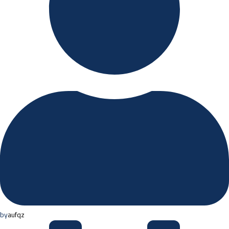
by
aufqz