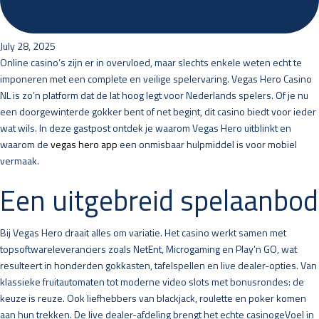
July 28, 2025
Online casino’s zijn er in overvloed, maar slechts enkele weten echt te
imponeren met een complete en veilige spelervaring. Vegas Hero Casino
NL is zo’n platform dat de lat hoog legt voor Nederlands spelers. Of je nu
een doorgewinterde gokker bent of net begint, dit casino biedt voor ieder
wat wils. In deze gastpost ontdek je waarom Vegas Hero uitblinkt en
waarom de
vegas hero app
een onmisbaar hulpmiddel is voor mobiel
vermaak.
Een uitgebreid spelaanbod
Bij Vegas Hero draait alles om variatie. Het casino werkt samen met
topsoftwareleveranciers zoals NetEnt, Microgaming en Play’n GO, wat
resulteert in honderden gokkasten, tafelspellen en live dealer-opties. Van
klassieke fruitautomaten tot moderne video slots met bonusrondes: de
keuze is reuze. Ook liefhebbers van blackjack, roulette en poker komen
aan hun trekken. De live dealer-afdeling brengt het echte casinogeVoel in